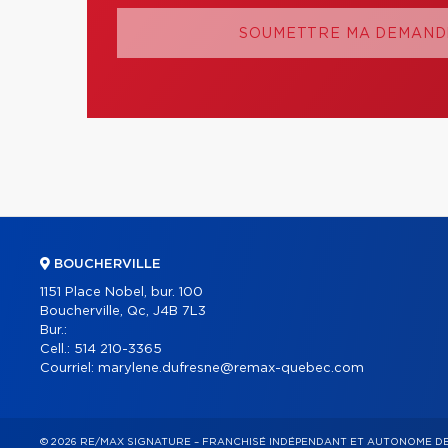
SOUMETTRE MA DEMANDE
BOUCHERVILLE
1151 Place Nobel, bur. 100
Boucherville, Qc, J4B 7L3
Bur.:
Cell.:
514 210-3365
Courriel:
marylene.dufresne@remax-quebec.com
© 2026 RE/MAX SIGNATURE – FRANCHISÉ INDÉPENDANT ET AUTONOME D